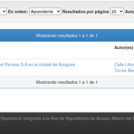
En orden:
Resultados por página
Auto
Mostrando resultados 1 a 1 de 1
Autor(es)
tel Paraíso S.A en la ciudad de Azogues
Calle Lit
Torres Bar
Mostrando resultados 1 a 1 de 1
Repositorio integrado a la Red de Repositorios de Acceso Abierto de