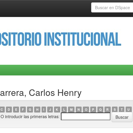
arrera, Carlos Henry
C
D
E
F
G
H
I
J
K
L
M
N
O
P
Q
R
S
T
U
O introducir las primeras letras: