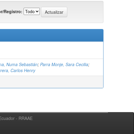
r/Registro:
uma, Numa Sebastián
;
Parra Monje, Sara Cecilia
;
rera, Carlos Henry
l Ecuador - RRAAE