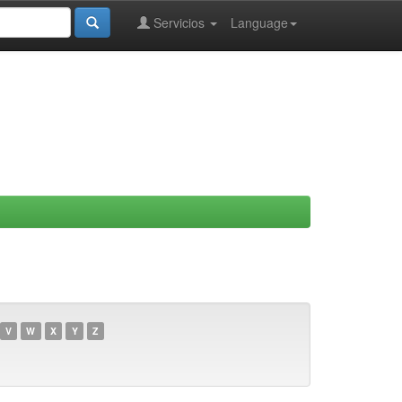
Servicios
Language
V
W
X
Y
Z