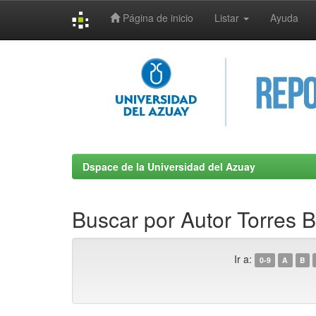
Página de inicio
Listar
Ayuda
Skip
navigation
Dspace de la Universidad del Azuay
Buscar por Autor Torres B
Ir a:
0-9
A
B