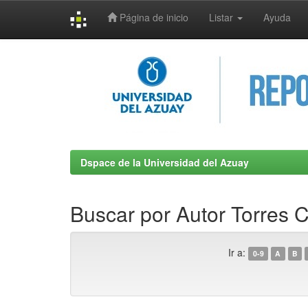
Página de inicio
Listar
Ayuda
Skip
navigation
Dspace de la Universidad del Azuay
Buscar por Autor Torres 
Ir a:
0-9
A
B