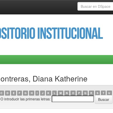
Contreras, Diana Katherine
C
D
E
F
G
H
I
J
K
L
M
N
O
P
Q
R
S
T
U
O introducir las primeras letras: