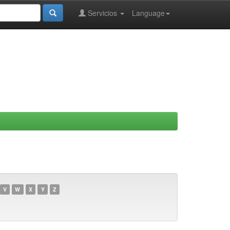
Servicios
Language
V
W
X
Y
Z