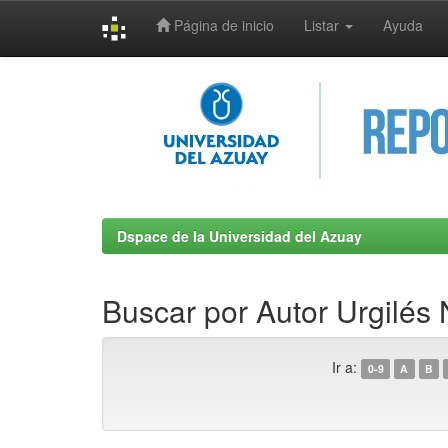
Página de inicio
Listar
Ayuda
Skip
navigation
Dspace de la Universidad del Azuay
Buscar por Autor Urgilés
Ir a:
0-9
A
B