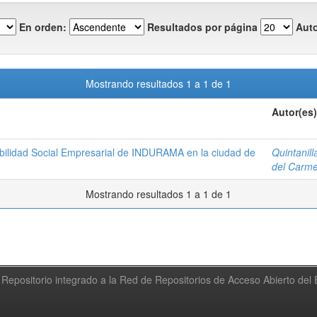
En orden:
Resultados por página
Auto
Mostrando resultados 1 a 1 de 1
Autor(es)
abilidad Social Empresarial de INDURAMA en la ciudad de
Quintanill
del Carm
Mostrando resultados 1 a 1 de 1
Repositorio integrado a la Red de Repositorios de Acceso Abierto de