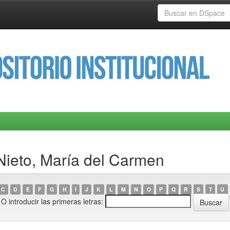
 Nieto, María del Carmen
C
D
E
F
G
H
I
J
K
L
M
N
O
P
Q
R
S
T
U
O introducir las primeras letras: