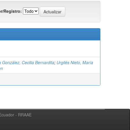
r/Registro:
a González, Cecilia Bernardita
;
Urgilés Nieto, María
en
l Ecuador - RRAAE