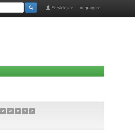
Servicios
Language
V
W
X
Y
Z