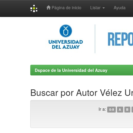
Página de inicio
Listar
Ayuda
Skip
navigation
Dspace de la Universidad del Azuay
Buscar por Autor Vélez U
Ir a:
0-9
A
B