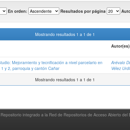
En orden:
Resultados por página
Auto
Mostrando resultados 1 a 1 de 1
Autor(es)
studio: Mejoramiento y tecnificación a nivel parcelario en
Arévalo D
s 1 y 2, parroquia y cantón Cañar
Vélez Urd
Mostrando resultados 1 a 1 de 1
Repositorio integrado a la Red de Repositorios de Acceso Abierto de