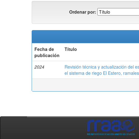
Ordenar por:
Fecha de
Título
publicación
2024
Revisión técnica y actualización del e
el sistema de riego El Estero, ramale