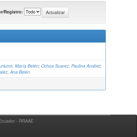
r/Registro:
urazno, María Belén
;
Ochoa Suarez, Paulina Anabel
;
ialez, Ana Belén
l Ecuador - RRAAE