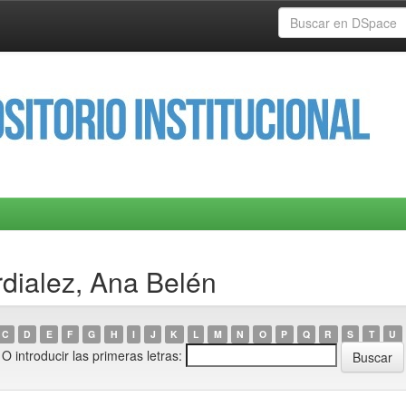
rdialez, Ana Belén
C
D
E
F
G
H
I
J
K
L
M
N
O
P
Q
R
S
T
U
O introducir las primeras letras: