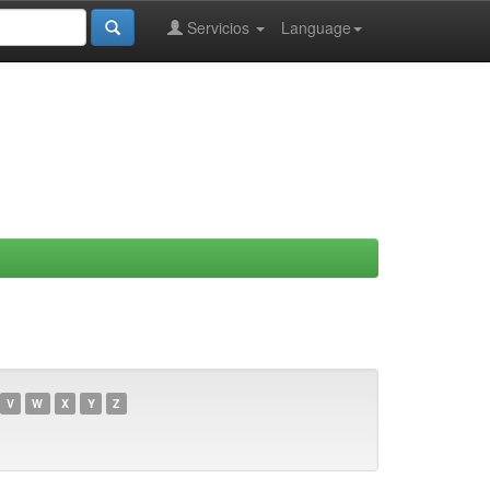
Servicios
Language
V
W
X
Y
Z