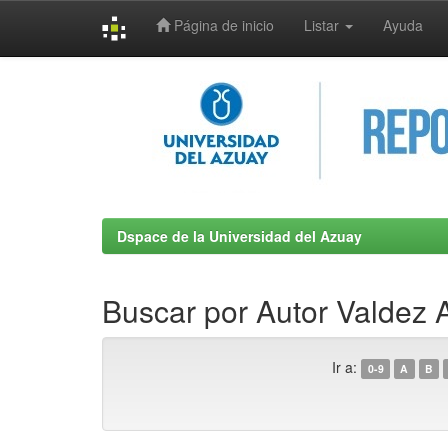
Página de inicio
Listar
Ayuda
Skip
navigation
Dspace de la Universidad del Azuay
Buscar por Autor Valdez 
Ir a:
0-9
A
B