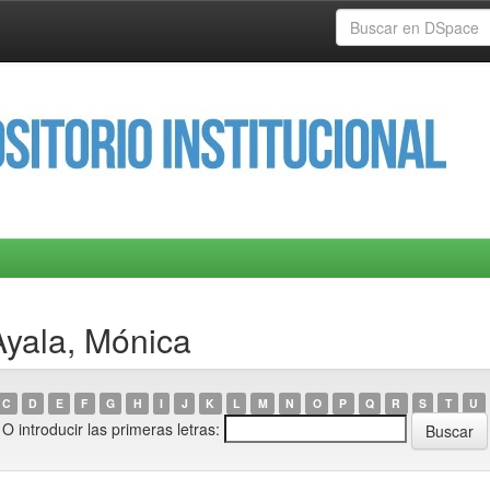
Ayala, Mónica
C
D
E
F
G
H
I
J
K
L
M
N
O
P
Q
R
S
T
U
O introducir las primeras letras: