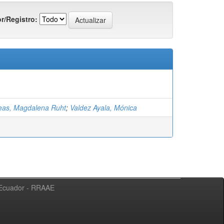
r/Registro:
eas, Magdalena Ruht
;
Valdez Ayala, Mónica
l Ecuador - RRAAE