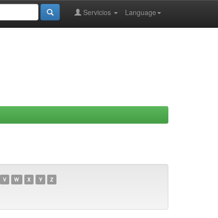
Servicios
Language
V
W
X
Y
Z