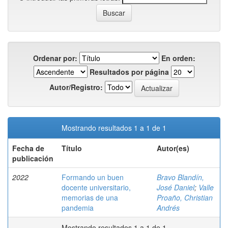
Ordenar por:
En orden:
Resultados por página
Autor/Registro:
Mostrando resultados 1 a 1 de 1
Fecha de
Título
Autor(es)
publicación
2022
Formando un buen
Bravo Blandín,
docente universitario,
José Daniel
;
Valle
memorias de una
Proaño, Christian
pandemia
Andrés
Mostrando resultados 1 a 1 de 1