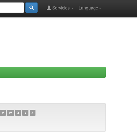
Servicios
Language
V
W
X
Y
Z