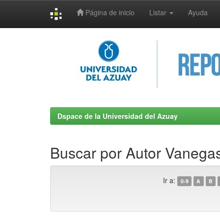
Página de inicio
Listar
Ayuda
Skip
navigation
Dspace de la Universidad del Azuay
Buscar por Autor Vanegas
Ir a:
0-9
A
B