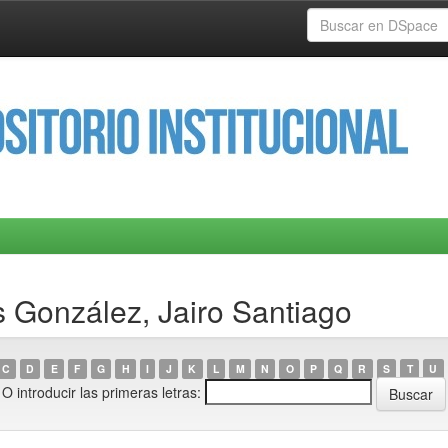
 González, Jairo Santiago
C
D
E
F
G
H
I
J
K
L
M
N
O
P
Q
R
S
T
U
O introducir las primeras letras: