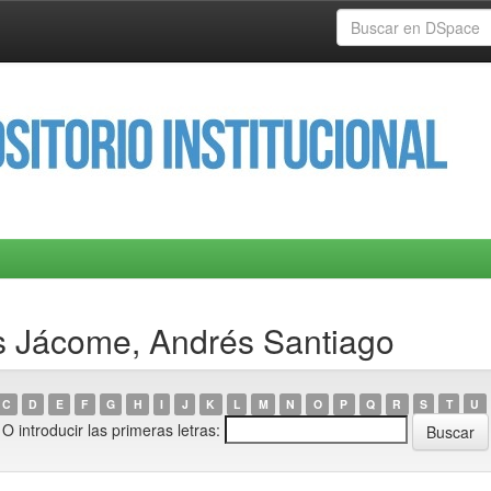
s Jácome, Andrés Santiago
C
D
E
F
G
H
I
J
K
L
M
N
O
P
Q
R
S
T
U
O introducir las primeras letras: