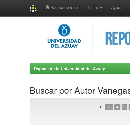
Página de inicio
Listar
Ayuda
Skip
navigation
Dspace de la Universidad del Azuay
Buscar por Autor Vanega
Ir a:
0-9
A
B