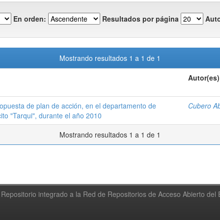
En orden:
Resultados por página
Auto
Mostrando resultados 1 a 1 de 1
Autor(es)
ropuesta de plan de acción, en el departamento de
Cubero Ab
rcito "Tarqui", durante el año 2010
Mostrando resultados 1 a 1 de 1
Repositorio integrado a la Red de Repositorios de Acceso Abierto de