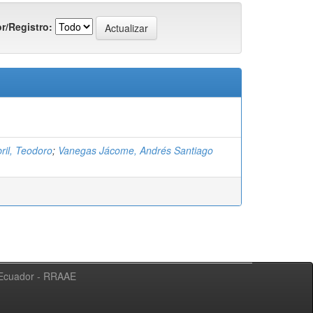
r/Registro:
ril, Teodoro
;
Vanegas Jácome, Andrés Santiago
l Ecuador - RRAAE