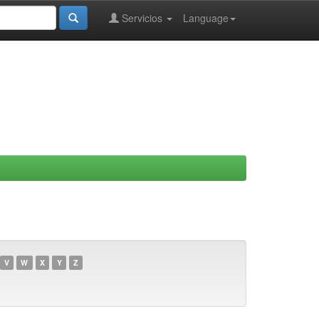
Servicios
Language
V
W
X
Y
Z