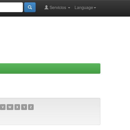
Servicios
Language
V
W
X
Y
Z