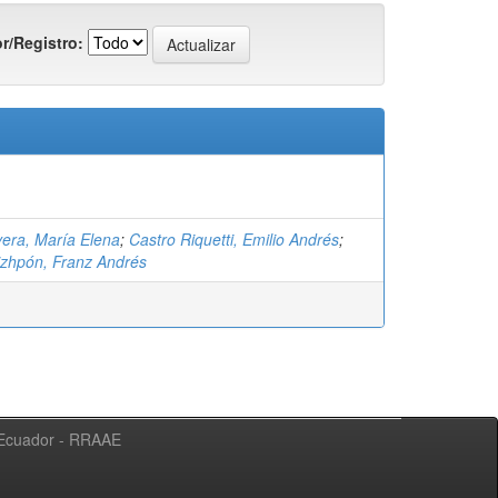
r/Registro:
vera, María Elena
;
Castro Riquetti, Emilio Andrés
;
zhpón, Franz Andrés
l Ecuador - RRAAE