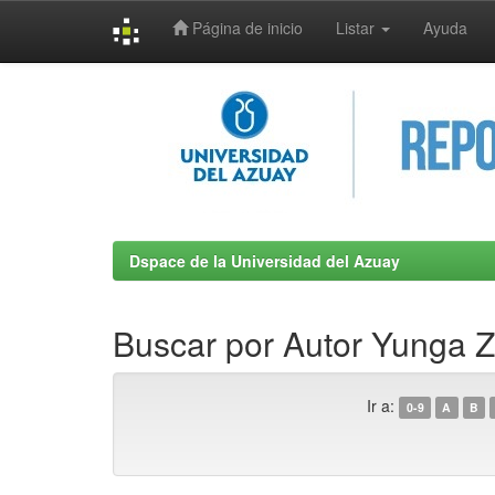
Página de inicio
Listar
Ayuda
Skip
navigation
Dspace de la Universidad del Azuay
Buscar por Autor Yunga 
Ir a:
0-9
A
B