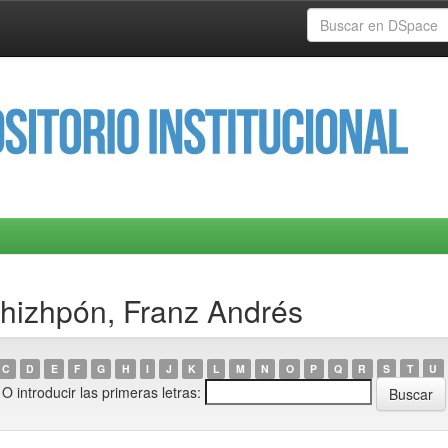
Zhizhpón, Franz Andrés
C
D
E
F
G
H
I
J
K
L
M
N
O
P
Q
R
S
T
U
O introducir las primeras letras: