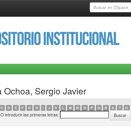
 Ochoa, Sergio Javier
C
D
E
F
G
H
I
J
K
L
M
N
O
P
Q
R
S
T
U
O introducir las primeras letras: