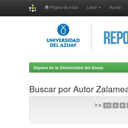
Página de inicio
Listar
Ayuda
Skip
navigation
Dspace de la Universidad del Azuay
Buscar por Autor Zalamea
Ir a:
0-9
A
B