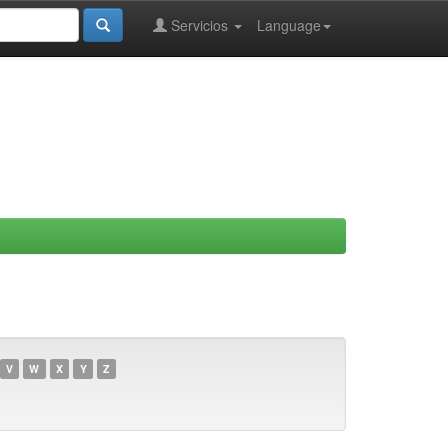
Servicios
Language
V
W
X
Y
Z