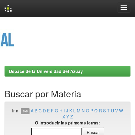
Skip
navigation
Dspace de la Universidad del Azuay
Buscar por Materia
Ir a:
A
B
C
D
E
F
G
H
I
J
K
L
M
N
O
P
Q
R
S
T
U
V
W
0-9
X
Y
Z
O introducir las primeras letras: