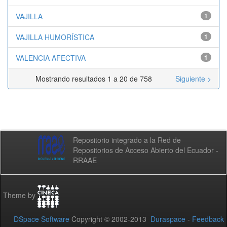
VAJILLA
1
VAJILLA HUMORÍSTICA
1
VALENCIA AFECTIVA
1
Mostrando resultados 1 a 20 de 758
Siguiente >
Repositorio integrado a la Red de
Repositorios de Acceso Abierto del Ecuador -
RRAAE
Theme by
DSpace Software
Copyright © 2002-2013
Duraspace
-
Feedback