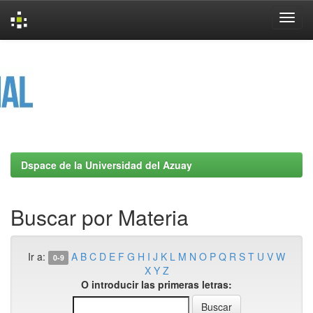
Skip
navigation
Dspace de la Universidad del Azuay
Buscar por Materia
Ir a:
A
B
C
D
E
F
G
H
I
J
K
L
M
N
O
P
Q
R
S
T
U
V
W
0-9
X
Y
Z
O introducir las primeras letras: