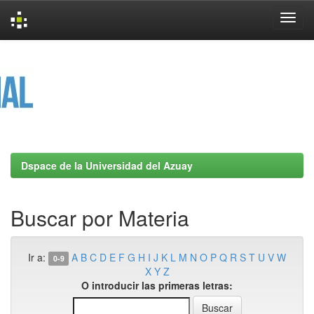
Skip
navigation
Dspace de la Universidad del Azuay
Buscar por Materia
Ir a:
A
B
C
D
E
F
G
H
I
J
K
L
M
N
O
P
Q
R
S
T
U
V
W
0-9
X
Y
Z
O introducir las primeras letras: