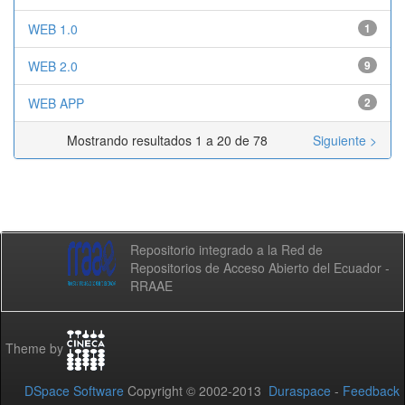
WEB 1.0
1
WEB 2.0
9
WEB APP
2
Mostrando resultados 1 a 20 de 78
Siguiente >
Repositorio integrado a la Red de
Repositorios de Acceso Abierto del Ecuador -
RRAAE
Theme by
DSpace Software
Copyright © 2002-2013
Duraspace
-
Feedback