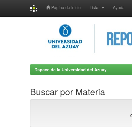
Página de inicio
Listar
Ayuda
Skip
navigation
Dspace de la Universidad del Azuay
Buscar por Materia