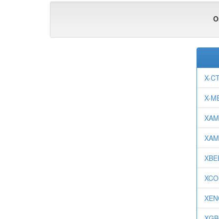
O
X-C
X-M
XAM
XAM
XBE
XCO
XEN
XGB