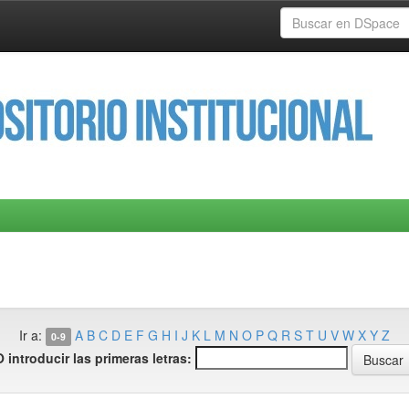
Ir a:
A
B
C
D
E
F
G
H
I
J
K
L
M
N
O
P
Q
R
S
T
U
V
W
X
Y
Z
0-9
O introducir las primeras letras: