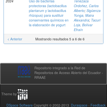
2024
Uso de bacterias
Tenezaca
protectoras (lactobacillus
Ordoñez, Carlos
plantarum y lactobacillus
Alberto
;
Sigüenza
rhizopus) para sustituir
Yunga, Maira
conservantes químicos en
Alexandra
;
Tacuri
la elaboración de yogurt
Loja, Bolívar
Efraín
< Anterior
Mostrando resultados 5 a 6 de 6
Repositorio integrado a la Red de
Repositorios de Acceso Abierto del Ecuador -
RRAAE
Theme by
DSpace Software
Copyright © 2002-2013
Duraspace
-
Feedback