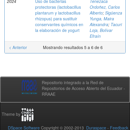
2024
Uso de bacterias
Tenezaca
protectoras (lactobacillus
Ordoñez, Carlos
plantarum y lactobacillus
Alberto
;
Sigüenza
rhizopus) para sustituir
Yunga, Maira
conservantes químicos en
Alexandra
;
Tacuri
la elaboración de yogurt
Loja, Bolívar
Efraín
< Anterior
Mostrando resultados 5 a 6 de 6
Repositorio integrado a la Red de
Repositorios de Acceso Abierto del Ecuador -
RRAAE
Theme by
DSpace Software
Copyright © 2002-2013
Duraspace
-
Feedback