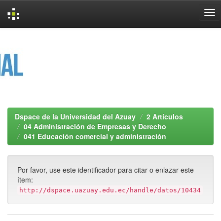
Skip
navigation
Dspace de la Universidad del Azuay
2 Artículos
04 Administración de Empresas y Derecho
041 Educación comercial y administración
Por favor, use este identificador para citar o enlazar este
ítem:
http://dspace.uazuay.edu.ec/handle/datos/10434