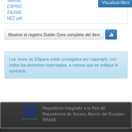
SARIAL-
Visualizar/Abrir
ESPINO
ZAJIME
NEZ.pdf
Mostrar el registro Dublin Core completo del ítem
Los ítems de DSpace están protegidos por copyright, con
todos los derechos reservados, a menos que se indique lo
contrario.
Repositorio integrado a la Red de
Repositorios de Acceso Abierto del Ecuador -
RRAAE