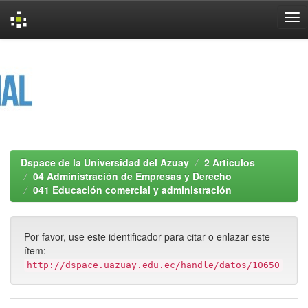
Skip
navigation
Dspace de la Universidad del Azuay
2 Artículos
04 Administración de Empresas y Derecho
041 Educación comercial y administración
Por favor, use este identificador para citar o enlazar este
ítem:
http://dspace.uazuay.edu.ec/handle/datos/10650