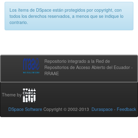
Los ítems de DSpace están protegidos por copyright, con
todos los derechos reservados, a menos que se indique lo
contrario.
Repositorio integrado a la Red de
Repositorios de Acceso Abierto del Ecuador -
RRAAE
Theme by
DSpace Software
Copyright © 2002-2013
Duraspace
-
Feedback