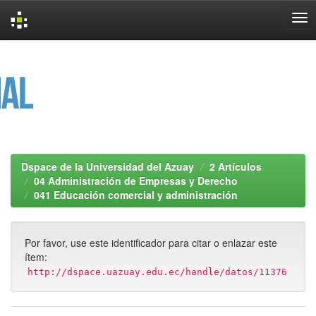
Skip
navigation
Dspace de la Universidad del Azuay
2 Artículos
04 Administración de Empresas y Derecho
041 Educación comercial y administración
Por favor, use este identificador para citar o enlazar este
ítem:
http://dspace.uazuay.edu.ec/handle/datos/11376