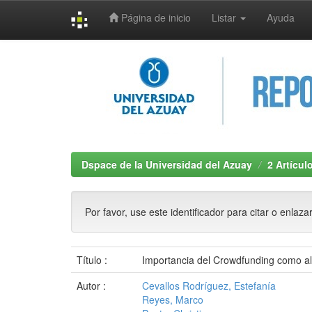
Página de inicio
Listar
Ayuda
Skip
navigation
Dspace de la Universidad del Azuay
2 Artícul
Por favor, use este identificador para citar o enlaza
Título :
Importancia del Crowdfunding como alt
Autor :
Cevallos Rodríguez, Estefanía
Reyes, Marco