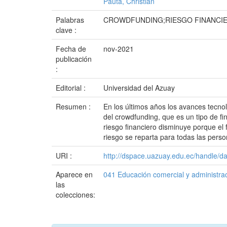
Pauta, Christian
Palabras
CROWDFUNDING;RIESGO FINANCI
clave :
Fecha de
nov-2021
publicación
:
Editorial :
Universidad del Azuay
Resumen :
En los últimos años los avances tecno
del crowdfunding, que es un tipo de fi
riesgo financiero disminuye porque el
riesgo se reparta para todas las perso
URI :
http://dspace.uazuay.edu.ec/handle/d
Aparece en
041 Educación comercial y administra
las
colecciones: