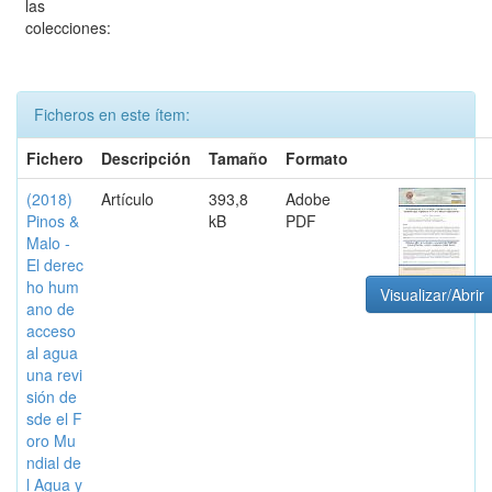
las
colecciones:
Ficheros en este ítem:
Fichero
Descripción
Tamaño
Formato
(2018)
Artículo
393,8
Adobe
Pinos &
kB
PDF
Malo -
El derec
ho hum
Visualizar/Abrir
ano de
acceso
al agua
una revi
sión de
sde el F
oro Mu
ndial de
l Agua y