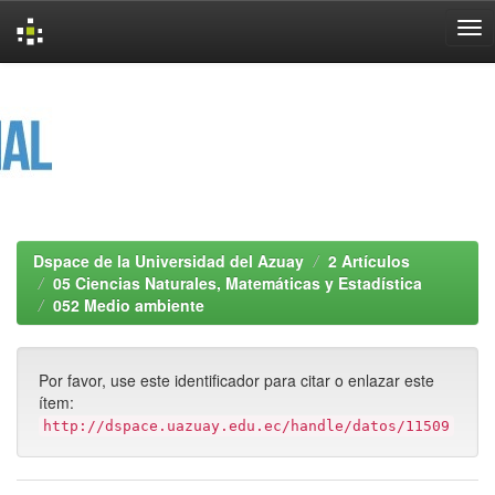
Skip
navigation
Dspace de la Universidad del Azuay
2 Artículos
05 Ciencias Naturales, Matemáticas y Estadística
052 Medio ambiente
Por favor, use este identificador para citar o enlazar este
ítem:
http://dspace.uazuay.edu.ec/handle/datos/11509