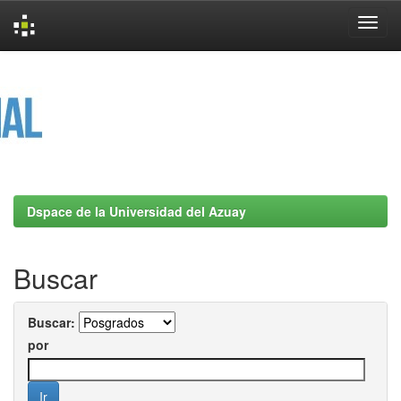
Skip
navigation
Dspace de la Universidad del Azuay
Buscar
Buscar:
por