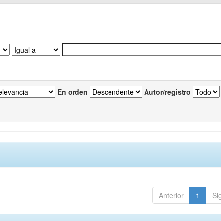
En orden
Autor/registro
Anterior
1
Si