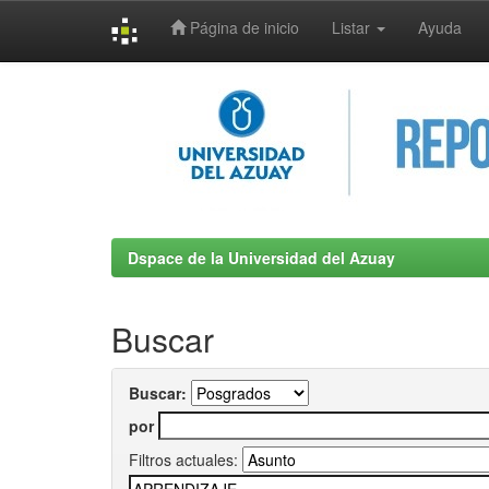
Página de inicio
Listar
Ayuda
Skip
navigation
Dspace de la Universidad del Azuay
Buscar
Buscar:
por
Filtros actuales: