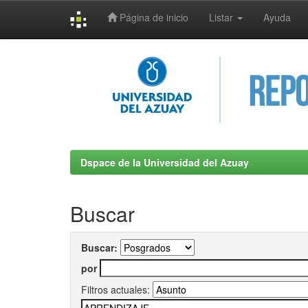
Página de inicio
Listar
Ayuda
Skip
navigation
Dspace de la Universidad del Azuay
Buscar
Buscar:
por
Filtros actuales: