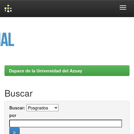
Skip
navigation
Dspace de la Universidad del Azuay
Buscar
Buscar:
por