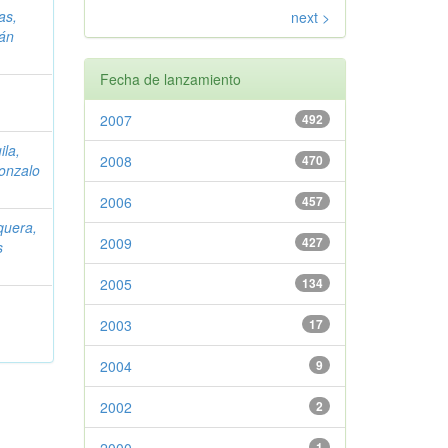
as,
next >
ván
Fecha de lanzamiento
2007
492
ila,
2008
470
onzalo
2006
457
quera,
2009
427
s
2005
134
2003
17
2004
9
2002
2
1