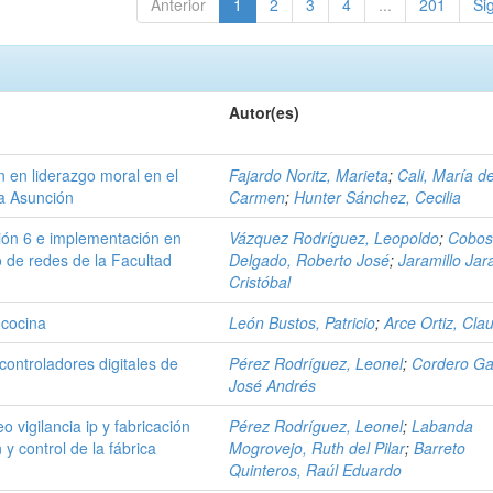
Anterior
1
2
3
4
...
201
Si
Autor(es)
n en liderazgo moral en el
Fajardo Noritz, Marieta
;
Cali, María de
La Asunción
Carmen
;
Hunter Sánchez, Cecilia
rsión 6 e implementación en
Vázquez Rodríguez, Leopoldo
;
Cobo
o de redes de la Facultad
Delgado, Roberto José
;
Jaramillo Jara
Cristóbal
 cocina
León Bustos, Patricio
;
Arce Ortiz, Cla
 controladores digitales de
Pérez Rodríguez, Leonel
;
Cordero Ga
José Andrés
 vigilancia ip y fabricación
Pérez Rodríguez, Leonel
;
Labanda
 y control de la fábrica
Mogrovejo, Ruth del Pilar
;
Barreto
Quinteros, Raúl Eduardo