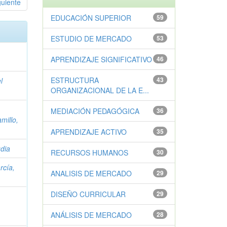
guiente
EDUCACIÓN SUPERIOR
59
ESTUDIO DE MERCADO
53
APRENDIZAJE SIGNIFICATIVO
46
ESTRUCTURA
43
l
ORGANIZACIONAL DE LA E...
s
MEDIACIÓN PEDAGÓGICA
36
millo,
APRENDIZAJE ACTIVO
35
udia
RECURSOS HUMANOS
30
rcía,
ANALISIS DE MERCADO
29
DISEÑO CURRICULAR
29
ANÁLISIS DE MERCADO
28