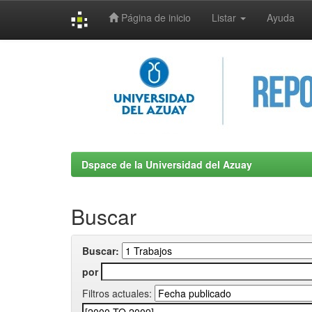
Página de inicio
Listar
Ayuda
Skip
navigation
Dspace de la Universidad del Azuay
Buscar
Buscar:
por
Filtros actuales: