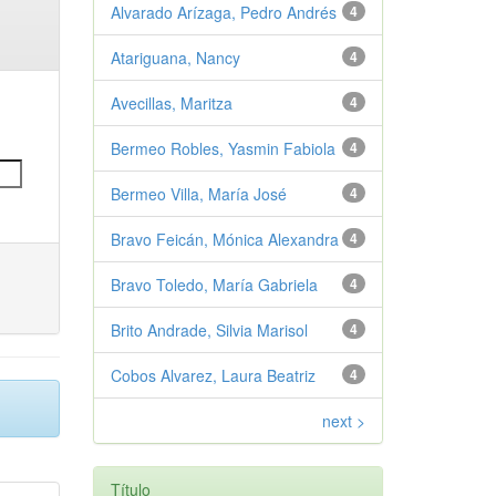
Alvarado Arízaga, Pedro Andrés
4
Atariguana, Nancy
4
Avecillas, Maritza
4
Bermeo Robles, Yasmin Fabiola
4
Bermeo Villa, María José
4
Bravo Feicán, Mónica Alexandra
4
Bravo Toledo, María Gabriela
4
Brito Andrade, Silvia Marisol
4
Cobos Alvarez, Laura Beatriz
4
next >
Título