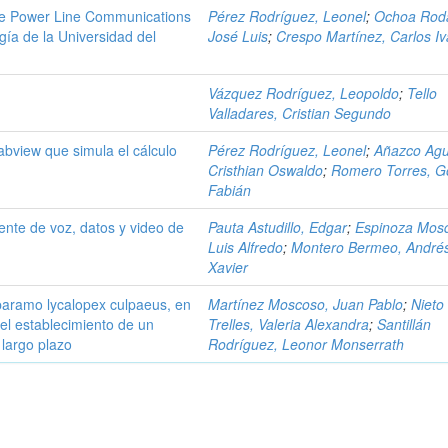
nte Power Line Communications
Pérez Rodríguez, Leonel
;
Ochoa Rod
gía de la Universidad del
José Luis
;
Crespo Martínez, Carlos I
Vázquez Rodríguez, Leopoldo
;
Tello
Valladares, Cristian Segundo
abview que simula el cálculo
Pérez Rodríguez, Leonel
;
Añazco Agu
Cristhian Oswaldo
;
Romero Torres, G
Fabián
ente de voz, datos y video de
Pauta Astudillo, Edgar
;
Espinoza Mos
Luis Alfredo
;
Montero Bermeo, André
Xavier
 paramo lycalopex culpaeus, en
Martínez Moscoso, Juan Pablo
;
Nieto
el establecimiento de un
Trelles, Valeria Alexandra
;
Santillán
largo plazo
Rodríguez, Leonor Monserrath