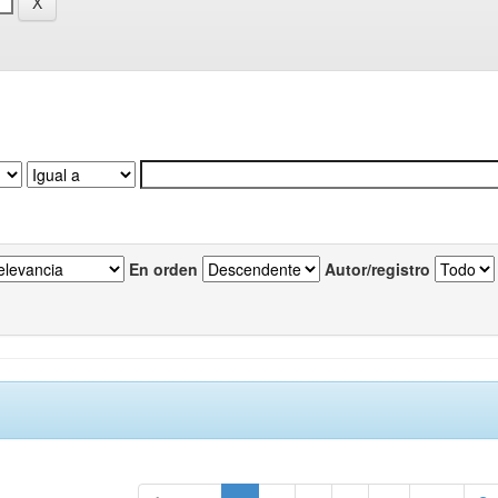
En orden
Autor/registro