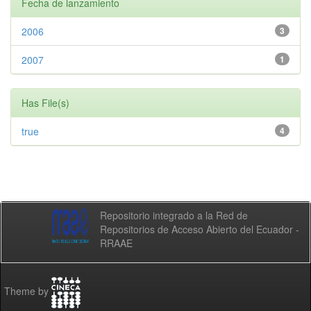
Fecha de lanzamiento
2006
3
2007
1
Has File(s)
true
4
Repositorio integrado a la Red de
Repositorios de Acceso Abierto del Ecuador -
RRAAE
Theme by