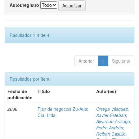
Autor/registro
Resultados 1-4 de 4.
Anterior
1
Siguiente
Resultados por ítem:
Fecha de
Título
Autor(es)
publicación
2006
Plan de negocios Zu-Auto
Ortega Vásquez,
Cía. Ltda.
Xavier Esteban
;
Alvarado Arízaga,
Pedro Andrés
;
Reibán Castillo,