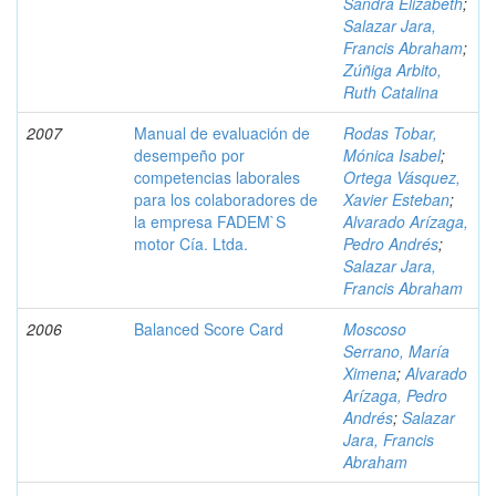
Sandra Elizabeth
;
Salazar Jara,
Francis Abraham
;
Zúñiga Arbito,
Ruth Catalina
2007
Manual de evaluación de
Rodas Tobar,
desempeño por
Mónica Isabel
;
competencias laborales
Ortega Vásquez,
para los colaboradores de
Xavier Esteban
;
la empresa FADEM`S
Alvarado Arízaga,
motor Cía. Ltda.
Pedro Andrés
;
Salazar Jara,
Francis Abraham
2006
Balanced Score Card
Moscoso
Serrano, María
Ximena
;
Alvarado
Arízaga, Pedro
Andrés
;
Salazar
Jara, Francis
Abraham