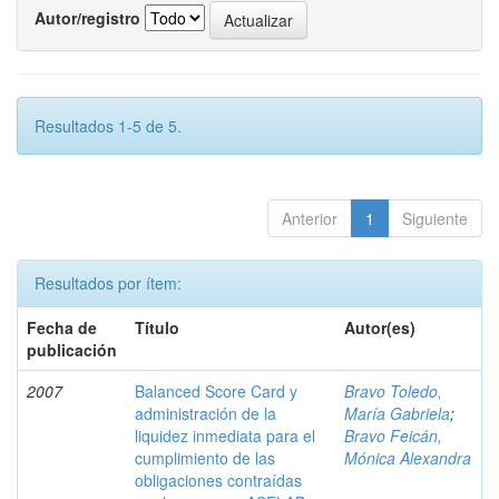
Autor/registro
Resultados 1-5 de 5.
Anterior
1
Siguiente
Resultados por ítem:
Fecha de
Título
Autor(es)
publicación
2007
Balanced Score Card y
Bravo Toledo,
administración de la
María Gabriela
;
liquidez inmediata para el
Bravo Feicán,
cumplimiento de las
Mónica Alexandra
obligaciones contraídas