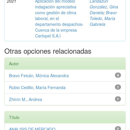
2021
Aplicación del modelo
Landázuri
indagación apreciativa
González, Gina
como gestión de clima
Daniela
;
Bravo
laboral, en el
Toledo, María
departamento despachos-
Gabriela
Cuenca de la empresa
Cartopel S.A.I
Otras opciones relacionadas
Autor
Bravo Feicán, Mónica Alexandra
4
Rubio Cedillo, María Fernanda
1
Zhinín M., Andrea
1
Título
ANALISIS DE MERCADO
2