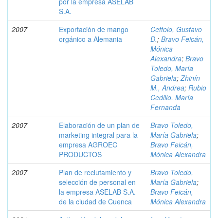
por la empresa ASELAB
S.A.
2007
Exportación de mango
Cettolo, Gustavo
orgánico a Alemania
D.
;
Bravo Feicán,
Mónica
Alexandra
;
Bravo
Toledo, María
Gabriela
;
Zhinín
M., Andrea
;
Rubio
Cedillo, María
Fernanda
2007
Elaboración de un plan de
Bravo Toledo,
marketing integral para la
María Gabriela
;
empresa AGROEC
Bravo Feicán,
PRODUCTOS
Mónica Alexandra
2007
Plan de reclutamiento y
Bravo Toledo,
selección de personal en
María Gabriela
;
la empresa ASELAB S.A.
Bravo Feicán,
de la ciudad de Cuenca
Mónica Alexandra