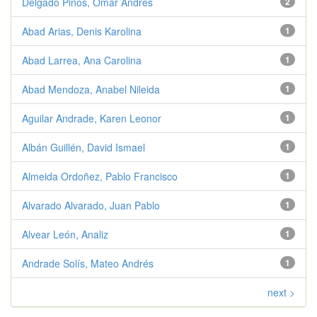
Delgado Pinos, Omar Andrés
2
Abad Arias, Denis Karolina
1
Abad Larrea, Ana Carolina
1
Abad Mendoza, Anabel Nileida
1
Aguilar Andrade, Karen Leonor
1
Albán Guillén, David Ismael
1
Almeida Ordoñez, Pablo Francisco
1
Alvarado Alvarado, Juan Pablo
1
Alvear León, Analiz
1
Andrade Solís, Mateo Andrés
1
next >