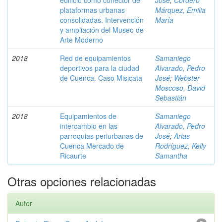
edificio como conector de
José
;
Cordero
plataformas urbanas
Márquez, Emilia
consolidadas. Intervención
María
y ampliación del Museo de
Arte Moderno
2018
Red de equipamientos
Samaniego
deportivos para la ciudad
Alvarado, Pedro
de Cuenca. Caso Misicata
José
;
Webster
Moscoso, David
Sebastián
2018
Equipamientos de
Samaniego
intercambio en las
Alvarado, Pedro
parroquias periurbanas de
José
;
Arias
Cuenca Mercado de
Rodríguez, Kelly
Ricaurte
Samantha
Otras opciones relacionadas
Autor