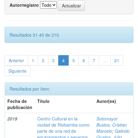
Autor/registro
Resultados 31-40 de 210.
Anterior
1
2
3
4
5
6
7
...
21
Siguiente
Resultados por ítem:
Fecha de
Título
Autor(es)
publicación
2019
Centro Cultural en la
Sotomayor
ciudad de Riobamba como
Bustos, Cristian
parte de una red de
Marcelo
;
Galindo
equipamientos y espacios
Gualpa, Julio