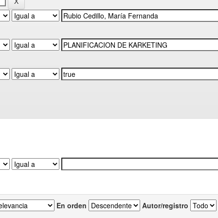
En orden
Autor/registro