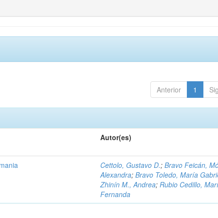
Anterior
1
Si
Autor(es)
emania
Cettolo, Gustavo D.
;
Bravo Feicán, M
Alexandra
;
Bravo Toledo, María Gabri
Zhinín M., Andrea
;
Rubio Cedillo, Mar
Fernanda