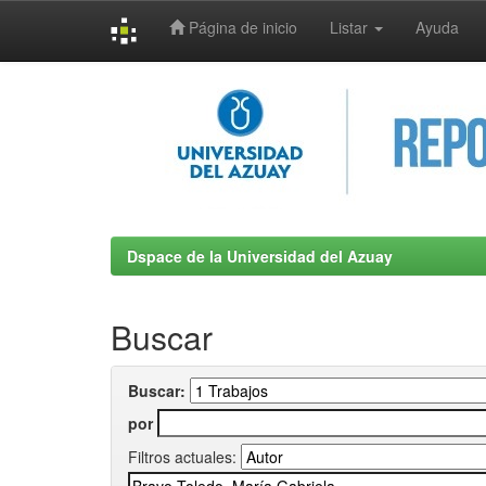
Página de inicio
Listar
Ayuda
Skip
navigation
Dspace de la Universidad del Azuay
Buscar
Buscar:
por
Filtros actuales: