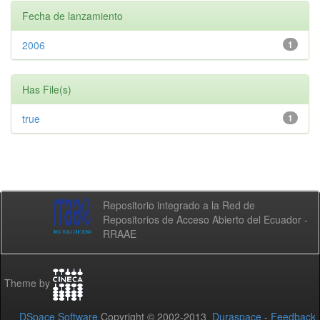
Fecha de lanzamiento
2006
1
Has File(s)
true
1
Repositorio integrado a la Red de
Repositorios de Acceso Abierto del Ecuador -
RRAAE
Theme by
DSpace Software
Copyright © 2002-2013
Duraspace
-
Feedback