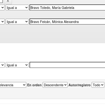
En orden
Autor/registro