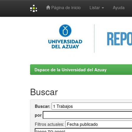
Página de inicio
Listar
Ayuda
Skip
navigation
Dspace de la Universidad del Azuay
Buscar
Buscar:
por
Filtros actuales: