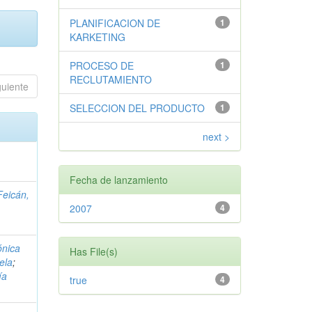
PLANIFICACION DE
1
KARKETING
PROCESO DE
1
RECLUTAMIENTO
guiente
SELECCION DEL PRODUCTO
1
next >
Fecha de lanzamiento
Feicán,
2007
4
ónica
Has File(s)
ela
;
ía
true
4