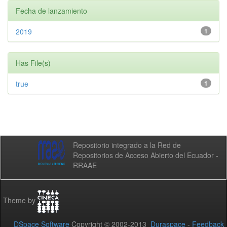
Fecha de lanzamiento
2019
1
Has File(s)
true
1
Repositorio integrado a la Red de
Repositorios de Acceso Abierto del Ecuador -
RRAAE
Theme by
DSpace Software
Copyright © 2002-2013
Duraspace
-
Feedback