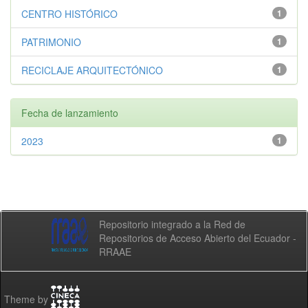
CENTRO HISTÓRICO
1
PATRIMONIO
1
RECICLAJE ARQUITECTÓNICO
1
Fecha de lanzamiento
2023
1
Repositorio integrado a la Red de
Repositorios de Acceso Abierto del Ecuador -
RRAAE
Theme by