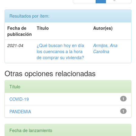
Resultados por ítem:
Fecha de
Título
Autor(es)
publicación
2021-04
¿Qué buscan hoy en día
Armijos, Ana
los cuencanos a la hora
Carolina
de comprar su vivienda?
Otras opciones relacionadas
Título
COVID-19
1
PANDEMIA
1
Fecha de lanzamiento