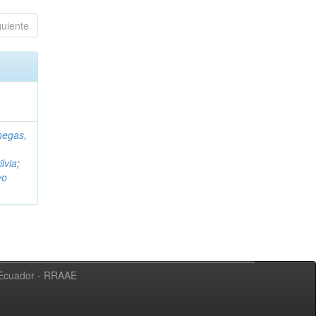
guiente
negas,
ilvia
;
vo
l Ecuador - RRAAE