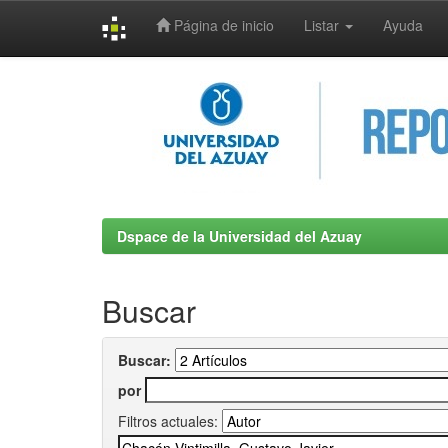
Página de inicio
Listar
Ayuda
Skip
navigation
Dspace de la Universidad del Azuay
Buscar
Buscar:
por
Filtros actuales: