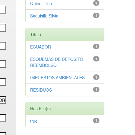
Quindi, Toa
1
Saquisilí, Silvia
1
Título
ECUADOR
1
ESQUEMAS DE DEPÓSITO-
1
REEMBOLSO
IMPUESTOS AMBIENTALES
1
RESIDUOS
1
Has File(s)
true
1