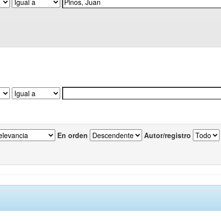
En orden
Autor/registro