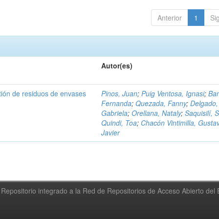
Anterior
1
Si
Autor(es)
tión de residuos de envases
Pinos, Juan
;
Puig Ventosa, Ignasi
;
Ba
Fernanda
;
Quezada, Fanny
;
Delgado,
Gabriela
;
Orellana, Nataly
;
Saquisilí, S
Quindi, Toa
;
Chacón Vintimilla, Gusta
Javier
Repositorio integrado a la Red de Repositorios de Acceso Abierto de