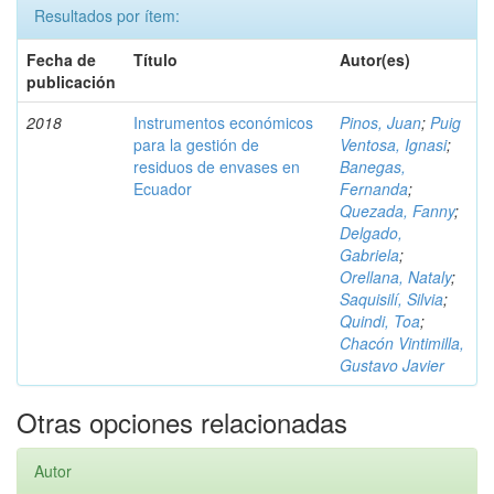
Resultados por ítem:
Fecha de
Título
Autor(es)
publicación
2018
Instrumentos económicos
Pinos, Juan
;
Puig
para la gestión de
Ventosa, Ignasi
;
residuos de envases en
Banegas,
Ecuador
Fernanda
;
Quezada, Fanny
;
Delgado,
Gabriela
;
Orellana, Nataly
;
Saquisilí, Silvia
;
Quindi, Toa
;
Chacón Vintimilla,
Gustavo Javier
Otras opciones relacionadas
Autor