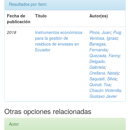
Resultados por ítem:
Fecha de
Título
Autor(es)
publicación
2018
Instrumentos económicos
Pinos, Juan
;
Puig
para la gestión de
Ventosa, Ignasi
;
residuos de envases en
Banegas,
Ecuador
Fernanda
;
Quezada, Fanny
;
Delgado,
Gabriela
;
Orellana, Nataly
;
Saquisilí, Silvia
;
Quindi, Toa
;
Chacón Vintimilla,
Gustavo Javier
Otras opciones relacionadas
Autor