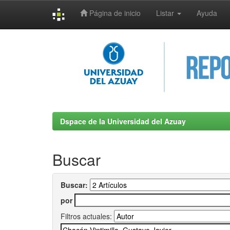
Página de inicio
Listar
Ayuda
Skip
navigation
Dspace de la Universidad del Azuay
Buscar
Buscar:
por
Filtros actuales: