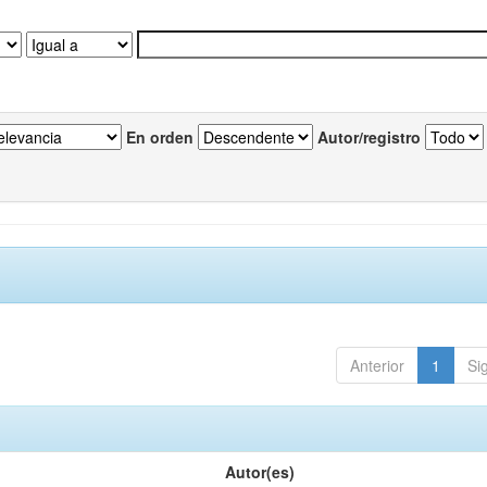
En orden
Autor/registro
Anterior
1
Si
Autor(es)