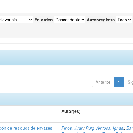
En orden
Autor/registro
Anterior
1
Si
Autor(es)
tión de residuos de envases
Pinos, Juan
;
Puig Ventosa, Ignasi
;
Ba