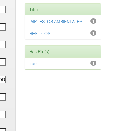
Título
IMPUESTOS AMBIENTALES
1
RESIDUOS
1
Has File(s)
true
1