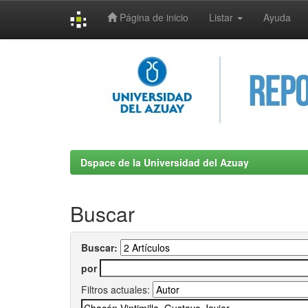
Página de inicio
Listar
Ayuda
Skip
navigation
Dspace de la Universidad del Azuay
Buscar
Buscar:
por
Filtros actuales: