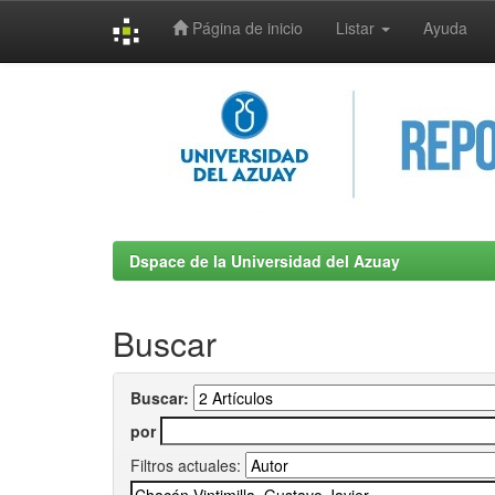
Página de inicio
Listar
Ayuda
Skip
navigation
Dspace de la Universidad del Azuay
Buscar
Buscar:
por
Filtros actuales: