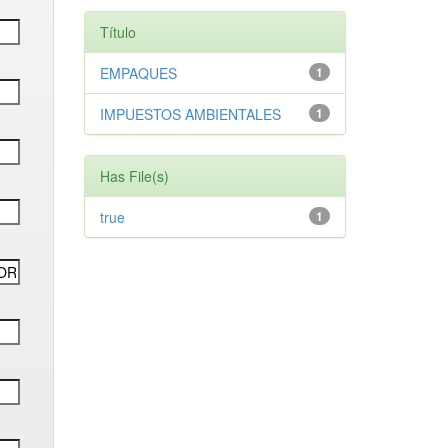
Título
EMPAQUES
1
IMPUESTOS AMBIENTALES
1
Has File(s)
true
1