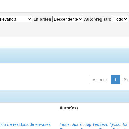
En orden
Autor/registro
Anterior
1
Si
Autor(es)
tión de residuos de envases
Pinos, Juan
;
Puig Ventosa, Ignasi
;
Ba