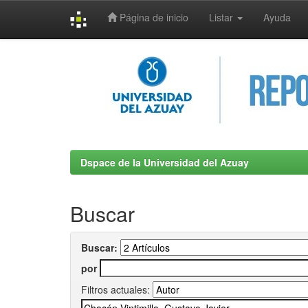
Página de inicio
Listar
Ayuda
Skip
navigation
Dspace de la Universidad del Azuay
Buscar
Buscar:
por
Filtros actuales: