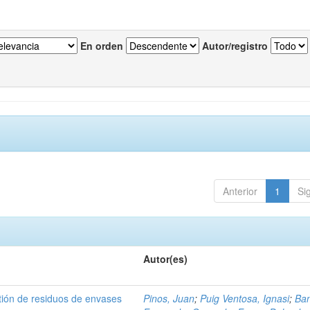
En orden
Autor/registro
Anterior
1
Si
Autor(es)
tión de residuos de envases
Pinos, Juan
;
Puig Ventosa, Ignasi
;
Ba