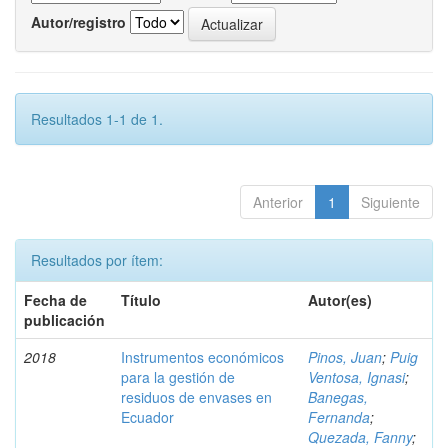
Autor/registro
Resultados 1-1 de 1.
Anterior
1
Siguiente
Resultados por ítem:
Fecha de
Título
Autor(es)
publicación
2018
Instrumentos económicos
Pinos, Juan
;
Puig
para la gestión de
Ventosa, Ignasi
;
residuos de envases en
Banegas,
Ecuador
Fernanda
;
Quezada, Fanny
;