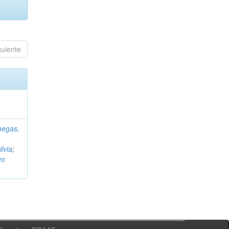
guiente
negas,
ilvia
;
vo