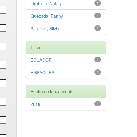
Orellana, Nataly
1
Quezada, Fanny
1
Saquisilí, Silvia
1
Título
ECUADOR
1
EMPAQUES
1
Fecha de lanzamiento
2018
1