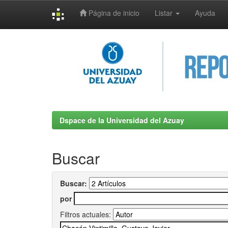
Página de inicio
Listar
Ayuda
Skip
navigation
Dspace de la Universidad del Azuay
Buscar
Buscar:
por
Filtros actuales: