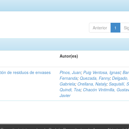
Anterior
1
Si
Autor(es)
tión de residuos de envases
Pinos, Juan
;
Puig Ventosa, Ignasi
;
Ba
Fernanda
;
Quezada, Fanny
;
Delgado,
Gabriela
;
Orellana, Nataly
;
Saquisilí, S
Quindi, Toa
;
Chacón Vintimilla, Gusta
Javier