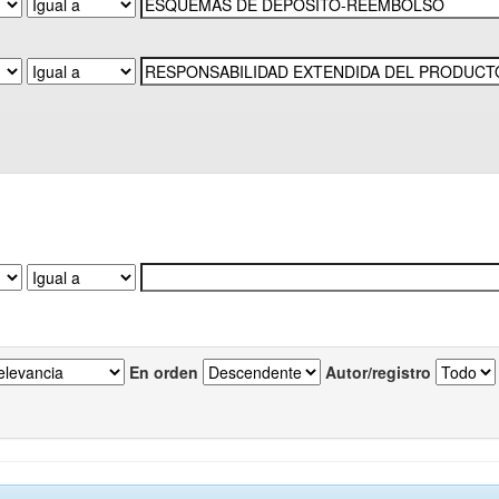
En orden
Autor/registro