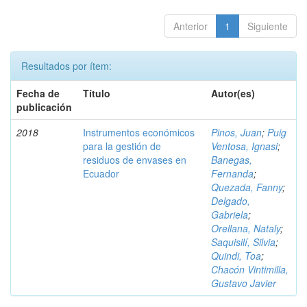
Anterior
1
Siguiente
Resultados por ítem:
Fecha de
Título
Autor(es)
publicación
2018
Instrumentos económicos
Pinos, Juan
;
Puig
para la gestión de
Ventosa, Ignasi
;
residuos de envases en
Banegas,
Ecuador
Fernanda
;
Quezada, Fanny
;
Delgado,
Gabriela
;
Orellana, Nataly
;
Saquisilí, Silvia
;
Quindi, Toa
;
Chacón Vintimilla,
Gustavo Javier