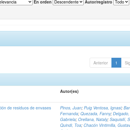
En orden
Autor/registro
Anterior
1
Si
Autor(es)
tión de residuos de envases
Pinos, Juan
;
Puig Ventosa, Ignasi
;
Ba
Fernanda
;
Quezada, Fanny
;
Delgado,
Gabriela
;
Orellana, Nataly
;
Saquisilí, S
Quindi, Toa
;
Chacón Vintimilla, Gusta