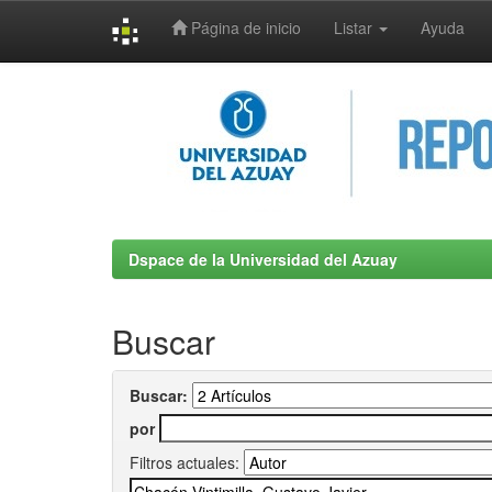
Página de inicio
Listar
Ayuda
Skip
navigation
Dspace de la Universidad del Azuay
Buscar
Buscar:
por
Filtros actuales: