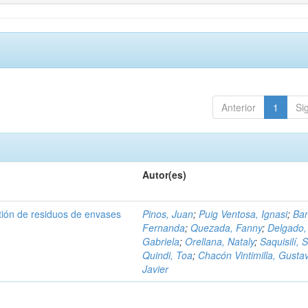
Anterior
1
Si
Autor(es)
tión de residuos de envases
Pinos, Juan
;
Puig Ventosa, Ignasi
;
Ba
Fernanda
;
Quezada, Fanny
;
Delgado,
Gabriela
;
Orellana, Nataly
;
Saquisilí, S
Quindi, Toa
;
Chacón Vintimilla, Gusta
Javier