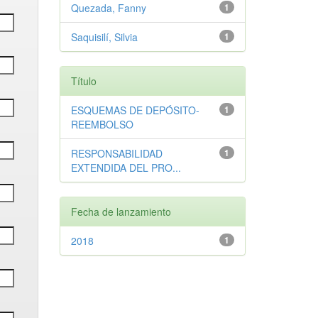
Quezada, Fanny
1
Saquisilí, Silvia
1
Título
ESQUEMAS DE DEPÓSITO-
1
REEMBOLSO
RESPONSABILIDAD
1
EXTENDIDA DEL PRO...
Fecha de lanzamiento
2018
1