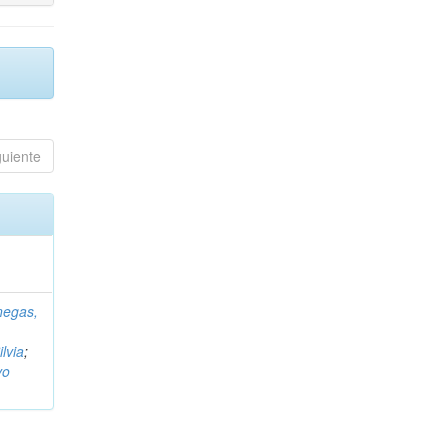
guiente
negas,
ilvia
;
vo