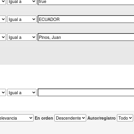
En orden
Autor/registro