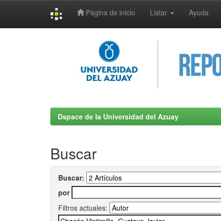
Página de inicio
Listar
Ayuda
Skip
navigation
Dspace de la Universidad del Azuay
Buscar
Buscar:
por
Filtros actuales: