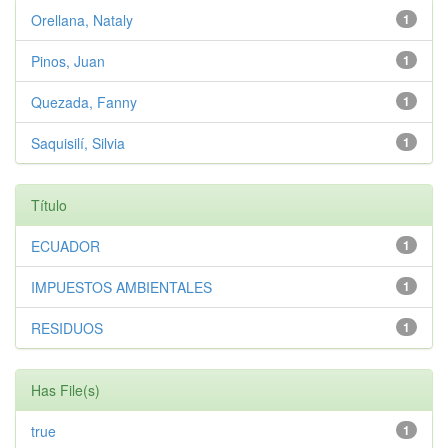
Orellana, Nataly
1
Pinos, Juan
1
Quezada, Fanny
1
Saquisilí, Silvia
1
Título
ECUADOR
1
IMPUESTOS AMBIENTALES
1
RESIDUOS
1
Has File(s)
true
1