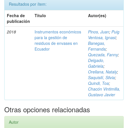
Resultados por ítem:
Fecha de
Título
Autor(es)
publicación
2018
Instrumentos económicos
Pinos, Juan
;
Puig
para la gestión de
Ventosa, Ignasi
;
residuos de envases en
Banegas,
Ecuador
Fernanda
;
Quezada, Fanny
;
Delgado,
Gabriela
;
Orellana, Nataly
;
Saquisilí, Silvia
;
Quindi, Toa
;
Chacón Vintimilla,
Gustavo Javier
Otras opciones relacionadas
Autor