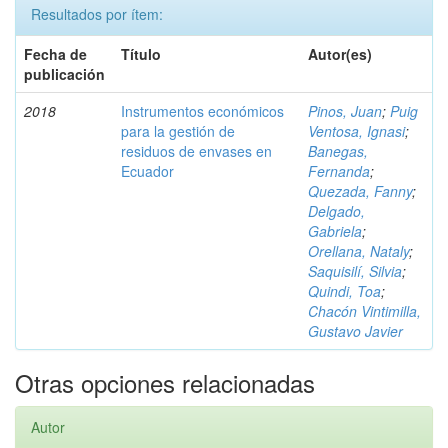
Resultados por ítem:
Fecha de
Título
Autor(es)
publicación
2018
Instrumentos económicos
Pinos, Juan
;
Puig
para la gestión de
Ventosa, Ignasi
;
residuos de envases en
Banegas,
Ecuador
Fernanda
;
Quezada, Fanny
;
Delgado,
Gabriela
;
Orellana, Nataly
;
Saquisilí, Silvia
;
Quindi, Toa
;
Chacón Vintimilla,
Gustavo Javier
Otras opciones relacionadas
Autor