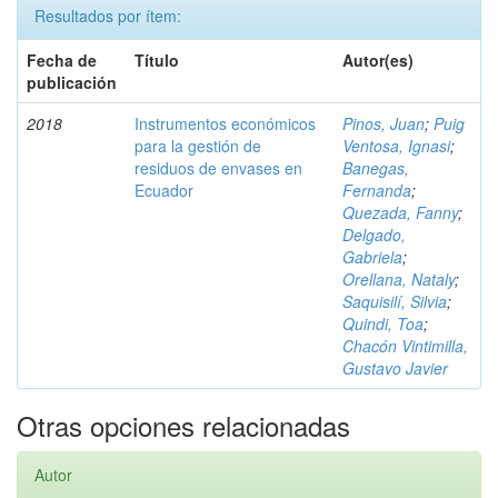
Resultados por ítem:
Fecha de
Título
Autor(es)
publicación
2018
Instrumentos económicos
Pinos, Juan
;
Puig
para la gestión de
Ventosa, Ignasi
;
residuos de envases en
Banegas,
Ecuador
Fernanda
;
Quezada, Fanny
;
Delgado,
Gabriela
;
Orellana, Nataly
;
Saquisilí, Silvia
;
Quindi, Toa
;
Chacón Vintimilla,
Gustavo Javier
Otras opciones relacionadas
Autor